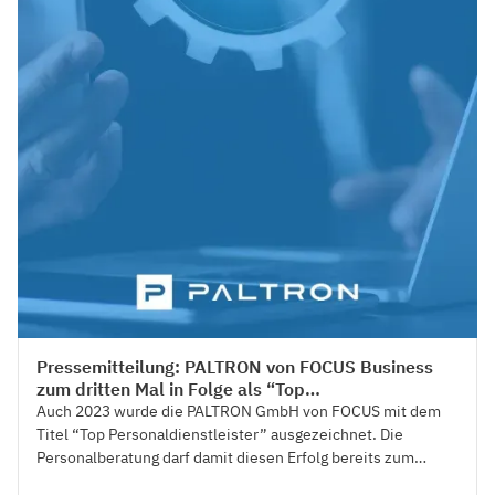
Press
Pressemitteilung: PALTRON von FOCUS Business
zum dritten Mal in Folge als “Top
Personaldienstleister” ausgezeichnet
Auch 2023 wurde die PALTRON GmbH von FOCUS mit dem
Titel “Top Personaldienstleister” ausgezeichnet. Die
Personalberatung darf damit diesen Erfolg bereits zum
dritten Mal in Folge feiern.