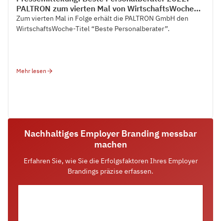
PALTRON zum vierten Mal von WirtschaftsWoche
ausgezeichnet
Zum‍ vierten Mal‍ in‍ Folge‍ erhält‍ die‍ PALTRON‍ GmbH‍ den‍
WirtschaftsWoche-Titel‍ “Beste‍ Personalberater”.‍
Mehr lesen
Nachhaltiges Employer Branding messbar
machen
Erfahren Sie, wie Sie die Erfolgsfaktoren Ihres Employer
Brandings präzise erfassen.