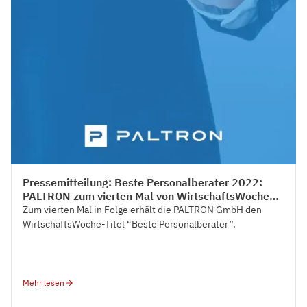
Press
Pressemitteilung: Beste Personalberater 2022:
PALTRON zum vierten Mal von WirtschaftsWoche
ausgezeichnet
Zum‍ vierten Mal‍ in‍ Folge‍ erhält‍ die‍ PALTRON‍ GmbH‍ den‍
WirtschaftsWoche-Titel‍ “Beste‍ Personalberater”.‍
Mehr lesen