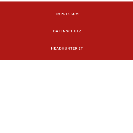
IMPRESSUM
DATENSCHUTZ
HEADHUNTER IT
IT RECRUITER
Abonnieren Sie unseren Newsletter