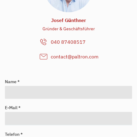
Josef G
ü
nthner
Gründer & Geschäftsführer
040 87408517
contact@paltron.com
Name *
E-Mail *
Sie suchen einen Job?
Registrieren Sie sich in unserem
Kandidat:innenportal
und unsere
Telefon *