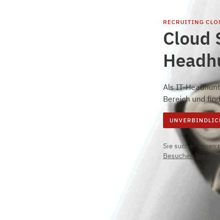
RECRUITING
CLO
Cloud 
Headh
Als IT-Headhunt
Bereich und fin
UNVERBINDLIC
Sie suchen einen 
Besuchen Sie unse