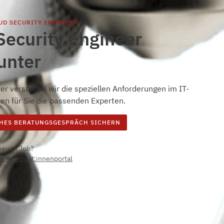
UD SECURITY ENGINEER
Security Engineer
unter
er verstehen wir die speziellen Anforderungen im IT-
den für Sie die passenden Experten.
HES BERATUNGSGESPRÄCH SICHERN
neuen Job?
r Kandidat:innenportal