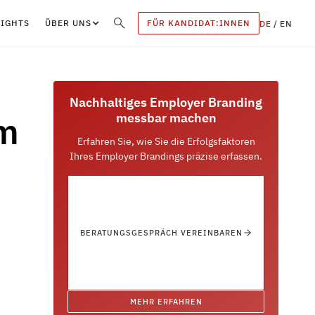
SIGHTS
ÜBER UNS
FÜR KANDIDAT:INNEN
DE
/
EN
Nachhaltiges Employer Branding
um
messbar machen
Erfahren Sie, wie Sie die Erfolgsfaktoren
Ihres Employer Brandings präzise erfassen.
BERATUNGSGESPRÄCH VEREINBAREN
MEHR ERFAHREN