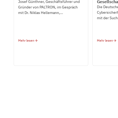
Gesellscha
Josef Günthner, Geschäftsführer und
geht eine 
Die Deutsche
Gründer von PALTRON, im Gespräch
Partnersch
Cybersicher
mit Dr. Niklas Hellemann,
mit der Suc
Geschäftsführer der SoSafe GmbH und
beauftragt.
führender Experte für Cyber Security.
Mehr lesen
Mehr lesen