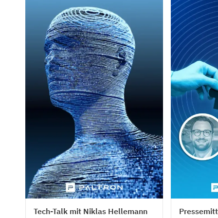
Tech Talks
Press
Tech-Talk mit Niklas Hellemann
Pressemitt