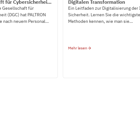
ft für Cybersicherheit
Digitalen Transformation
strategische
 Gesellschaft für
Ein Leitfaden zur Digitalisierung der 
aft mit PALTRON ein.
heit (DGC) hat PALTRON
Sicherheit. Lernen Sie die wichtigst
he nach neuem Personal
Methoden kennen, wie man sie
umsetzt und was sie bewirken.
Mehr lesen