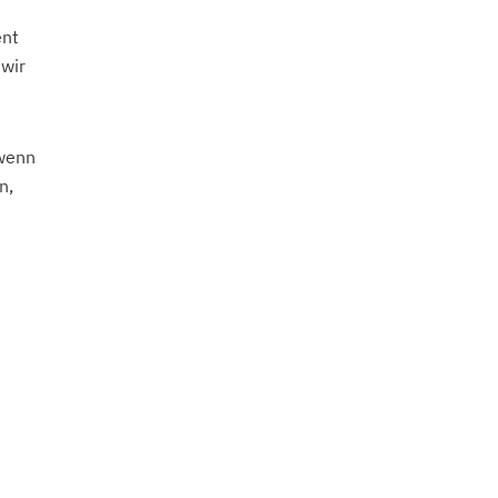
ent
 wir
 wenn
n,