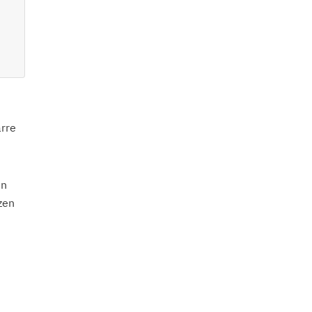
arre
en
zen