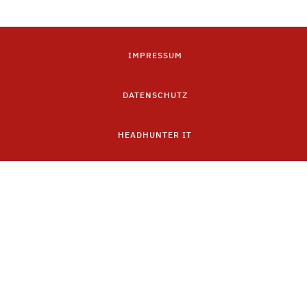
IMPRESSUM
DATENSCHUTZ
HEADHUNTER IT
IT RECRUITER
Abonnieren Sie unseren Newsletter