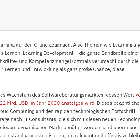
earning auf den Grund gegangen. Also Themen wie Learning an
s Lernen, Learning Development – die ganze Bandbreite einer
chkräfte- und Kompetenzmangel (oftmals verursacht durch die
wir Lernen und Entwicklung als ganz große Chance, diese
ndes Wachstum des Softwareberatungsmarktes, dessen Wert
v
,22 Mrd. USD im Jahr 2030 ansteigen wird
. Dieses beachtliche
ud Computing und den rapiden technologischen Fortschritt
frage nach IT Consultants, die sich mit diesen neuen Technolo
 in diesem dynamischen Markt benötigt werden, sind enorm und
issen ständig zu aktualisieren, um relevant und effektiv zu blei