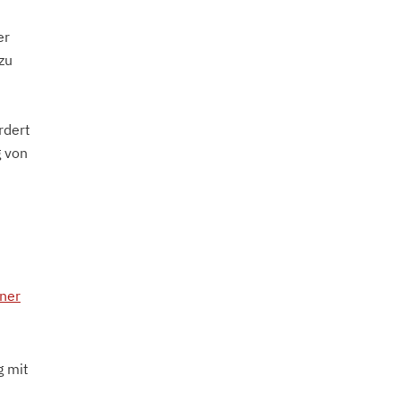
er
zu
rdert
g von
n
ner
g mit