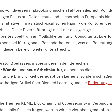
lting von diversen makroökonomischen Faktoren geprägt. Von d
ngen Fokus auf Datenschutz und -sicherheit in Europa bis hin 
sinitiativen im asiatisch-pazifischen Raum - die Konturen der
lich. Diese Diversität bringt nicht nur einzigartige
breites Spektrum an Möglichkeiten für IT Consultants. Es erfo
 sensibel für regionale Besonderheiten ist, was die Bedeutun
n diesem Bereich weiter unterstreicht.
eratung befassen, insbesondere in den Bereichen
er Wandel
und
neue Arbeitskultur
, dienen uns diese
t nur die Dringlichkeit des adaptiven Lernens, sondern schlage
vorherigen Artikel über Blended Learning und die
Bedeutung ei
h die Themen KI/ML, Blockchain und Cybersecurity in Verbindun
ln, falls Sie sich fragen, warum wir die vier oben genannten