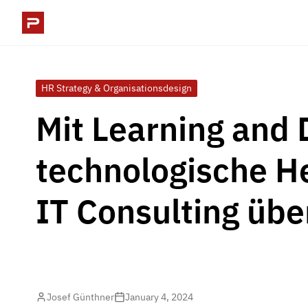
HR Strategy & Organisationsdesign
Mit Learning and
technologische H
IT Consulting üb
Josef Günthner
January 4, 2024