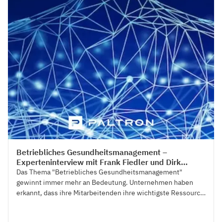
Betriebliches Gesundheitsmanagement –
Experteninterview mit Frank Fiedler und Dirk
Schulten
Das Thema "Betriebliches Gesundheitsmanagement"
gewinnt immer mehr an Bedeutung. Unternehmen haben
erkannt, dass ihre Mitarbeitenden ihre wichtigste Ressource
darstellen.